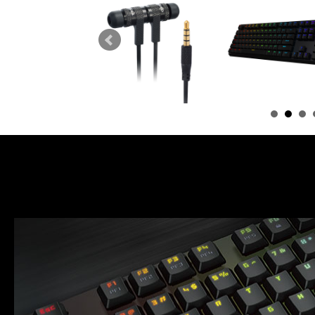
特音德A3 磁吸式金属电竞
克龙剑 G11SFL RBG幻彩
铁圣纳剑 
耳机
版机械键盘